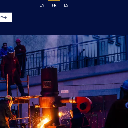
FR
EN
ES
ent