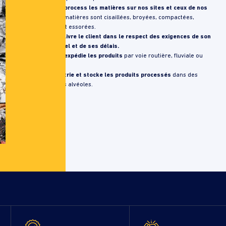
Metalimpex process les matières sur nos sites et ceux de nos
clients
. Les matières sont cisaillées, broyées, compactées,
briquetées et essorées.
Metalimpex livre le client dans le respect des exigences de son
site industriel et de ses délais.
Metalimpex expédie les produits
par voie routière, fluviale ou
ferroviaire.
Metalimpex trie et stocke les produits processés
dans des
boxes ou des alvéoles.